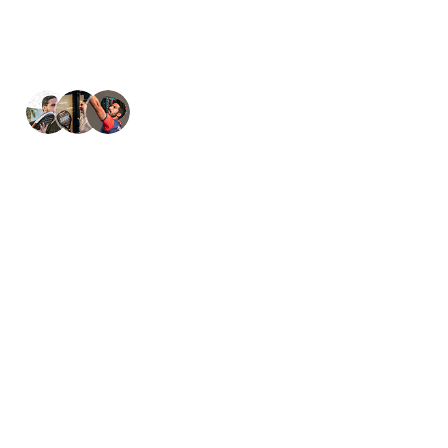
24+
50k+
Clubes em todo o
Países
Sessões gravadas
mundo
15K+ jogadores satisfeitos
Junta-te à família CourtMaster